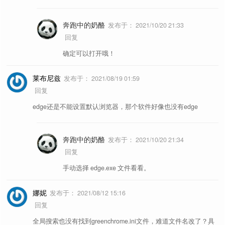
奔跑中的奶酪
发布于：
2021/10/20 21:33
回复
确定可以打开哦！
常用小书签
-
详细
莱布尼兹
发布于：
2021/08/19 01:59
回复
简介
快
名称
捷
edge还是不能设置默认浏览器，那个软件好像也没有edge
键
奔跑中的奶酪
发布于：
2021/10/20 21:34
生成网页二维码。( 当前标签页打开 )
qr
✦
生成二维码
回复
👍
手动选择 edge.exe 文件看看。
✦
生成二维码图片
生成网页二维码。( 新建标签页打开 )
QR
娜妮
发布于：
2021/08/12 15:16
预设留言，然后在博客网站上一键留
bc
✦
博客一键留言
回复
言。
全局搜索也没有找到greenchrome.ini文件，难道文件名改了？具