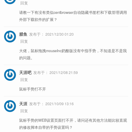
回复
百度经验-屏蔽和优化
如题。
请教一下有没有类似centbrowser自动隐藏书签栏和下载管理调用
外部下载软件的扩展？
今日热榜优化
如题。
维基百科优化
如题。
腊鱼
发布于：
2021/12/30 01:20
回复
本地文档阅读优化
如题。
大佬，鼠标拖拽mouseInc奶酪版没有中指手势，不知道是不是我
奶酪浏览器侧边栏优化
如题。
的问题。
参考文章《
2025 年度最喜欢的用户
天涯吧
更多推荐
发布于：
2021/12/08 21:59
样式推荐
》
回复
鼠标手势打不开
天涯
发布于：
2021/10/09 13:16
回复
鼠标手势的WEB设置页面打不开，请问还有其他方法能比较直观
的修改脚本自带的手势设置吗？