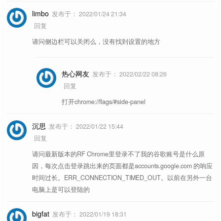
limbo
发布于：
2022/01/24 21:34
参考文章《
2025 年度最喜欢的用户脚本
更多推荐
回复
推荐
》
请问侧边栏可以关闭么，没有找到设置的地方
热心网友
发布于：
2022/02/22 08:26
回复
打开chrome://flags/#side-panel
沉思
发布于：
2022/01/22 15:44
回复
自带用户样式
请问最新版本的RF Chrome里登录不了我的谷歌账号是什么原
因，每次点击登录跳出来的页面都是accounts.google.com 的响应
Cleaner Stylus
优化扩展 Stylus 的界面。
时间过长。ERR_CONNECTION_TIMED_OUT。以前在另外一台
电脑上是可以登陆的
Quick书签菜单
百度知道-屏蔽与排版
如题。
bigfat
发布于：
2022/01/19 18:31
百度百科-屏蔽和优化
如题。