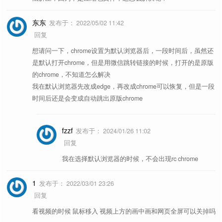
一键查询社交网站
接。
东东
发布于：
2022/05/02 11:42
网易云音乐菜单选项，展示一些有用的
回复
网易云音乐助手
选项。
想请问一下，chrome设置为默认浏览器后，一段时间后，虽然还
是默认打开chrome，但是用微信跳转链接的时候，打开的是原版
简单好用的网易云音乐下载助手，支持
网易云直接下载
的chrome，不知道怎么解决
批量下载。
我在默认浏览器先改成edge，再改成chrome可以恢复，但是一段
时间后还是会变成自动跳出原版chrome
查看 Youtube 当前视频的字幕和封面，
Youtube 浏览助手
并支持字幕下载。
fzzf
发布于：
2024/01/26 11:02
查看 B 站当前视频的字幕和封面，并支
Bilibili 浏览助手
回复
持字幕下载。
我在选择默认浏览器的时候，不会出现rc chrome
将“
百度谷歌必应
”搜索引擎的冗长链接缩
度谷应链接缩短
1
短，变干净。
发布于：
2022/03/01 23:26
回复
简洁好用，体积小，没有推广内容的视
非常简洁视频解析
看视频的时候 鼠标移入 视频上方的画中画和网页全屏可以关掉吗
频解析脚本。