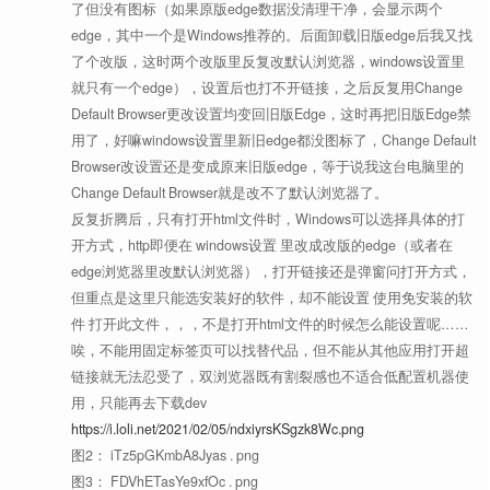
了但没有图标（如果原版edge数据没清理干净，会显示两个
可手动选择删除网页中的某个元素。
cl
edge，其中一个是Windows推荐的。后面卸载旧版edge后我又找
✦
网页剪切工具
了个改版，这时两个改版里反复改默认浏览器，windows设置里
👍
就只有一个edge），设置后也打不开链接，之后反复用Change
───────
Default Browser更改设置均变回旧版Edge，这时再把旧版Edge禁
用了，好嘛windows设置里新旧edge都没图标了，Change Default
将网页在小窗口中打开，默认打开当
oo
✦
小窗打开网页
Browser改设置还是变成原来旧版edge，等于说我这台电脑里的
前网页。
👍
Change Default Browser就是改不了默认浏览器了。
反复折腾后，只有打开html文件时，Windows可以选择具体的打
将视频在右上解中打开，使用辅助工
pp
✦
弹窗打开网页
开方式，http即便在 windows设置 里改成改版的edge（或者在
具还可将其置顶。
👍
edge浏览器里改默认浏览器），打开链接还是弹窗问打开方式，
但重点是这里只能选安装好的软件，却不能设置 使用免安装的软
翻转视频方向，默认 90 度。[
测试网
vr
✦
旋转视频方向
件 打开此文件，，，不是打开html文件的时候怎么能设置呢……
页
]
唉，不能用固定标签页可以找替代品，但不能从其他应用打开超
链接就无法忍受了，双浏览器既有割裂感也不适合低配置机器使
去掉视频切换标签页后自动暂停的功
vp
✦
去除视频暂停
用，只能再去下载dev
能。[
测试网页
]
https://i.loli.net/2021/02/05/ndxiyrsKSgzk8Wc.png
图2： iTz5pGKmbA8Jyas . png
───────
图3： FDVhETasYe9xfOc . png