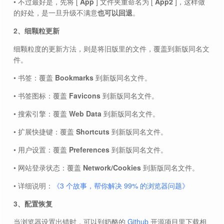
• 不过最好是，先将 [
App
] 文件夹重命名为 [
App2
]，这样做
的好处，是一旦升级不满意
也可以回退
。
2、细颗粒更新
细颗粒度的更新方法，则是将旧版里的文件，覆盖到新版同名文
件。
• 书签：覆盖
Bookmarks
到新版同名文件。
• 书签图标：覆盖
Favicons
到新版同名文件。
• 搜索引擎：覆盖
Web Data
到新版同名文件。
• 扩展快捷键：覆盖
Shortcuts
到新版同名文件。
• 用户设置：覆盖
Preferences
到新版同名文件。
• 网站登录状态：覆盖
Network/Cookies
到新版同名文件。
• 详细说明：
《3 个故事，帮你解决 99% 的浏览器问题》
3、配置恢复
当浏览器设置出错时，可以到奶酪的
Github
开源项目里下载相