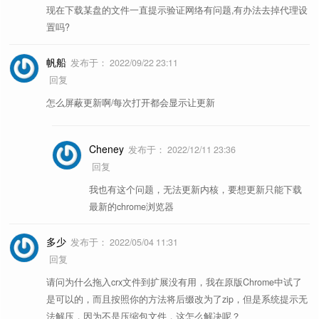
B 站增强脚本，视频下载、封面、弹幕
现在下载某盘的文件一直提示验证网络有问题,有办法去掉代理设
Bilibili Evolved
图片浏览增强，同时让你的浏览器少装 10 个扩
图片辅助
设置、夜间模式等功能
置吗?
展！ - 奔跑中的奶酪
去除常用网站和各大搜索引擎出站链接
帆船
发布于：
2022/09/22 23:11
音频辅助
redirect 外链跳转
-----
的重定向
回复
除了视频倍数播放，这 6 个视频工具也是必备 -
怎么屏蔽更新啊/每次打开都会显示让更新
视频辅助
骚扰拦截
去除常用网站的弹窗骚扰。
奔跑中的奶酪
Github 高速下载
为 Github 提供多个镜像高速下载链接。
Cheney
发布于：
2022/12/11 23:36
按 Esc 键让视频实现网页全屏，按 ESC
回复
视频网页全屏
键返回（全局）
我也有这个问题，无法更新内核，要想更新只能下载
最新的chrome浏览器
右键在新标签中打开图片时显示最优化
显示最优图像质量
图像质量
多少
发布于：
2022/05/04 11:31
回复
微信公众号文章菜单选项，展示一些有
公众号 阅读助手
请问为什么拖入crx文件到扩展没有用，我在原版Chrome中试了
用的选项。
是可以的，而且按照你的方法将后缀改为了zip，但是系统提示无
一键查询用户在不同社交平台的主页链
法解压，因为不是压缩包文件，这怎么解决呢？