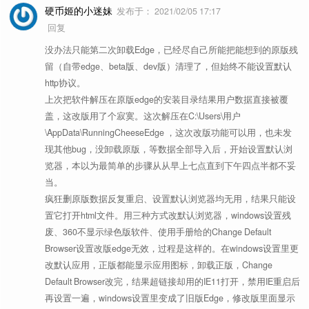
硬币姬的小迷妹
发布于：
2021/02/05 17:17
下载 公众号 文章的封面。[
测试网页
]
CW
回复
✦
公众号封面下载
👍
没办法只能第二次卸载Edge，已经尽自己所能把能想到的原版残
留（自带edge、beta版、dev版）清理了，但始终不能设置默认
───────
http协议。
上次把软件解压在原版edge的安装目录结果用户数据直接被覆
✦
VIP 视频解析 1
主流视频网站都支持。[
测试网页
]
vip
盖，这改版用了个寂寞。这次解压在C:\Users\用户
✦
VIP 视频解析 2
主流视频网站都支持。[
测试网页
]
VIP
\AppData\RunningCheeseEdge ，这次改版功能可以用，也未发
现其他bug，没卸载原版，等数据全部导入后，开始设置默认浏
───────
览器，本以为最简单的步骤从从早上七点直到下午四点半都不妥
当。
对当前网页进行编辑，按
Esc
可取消
ed
✦
编辑当前网页
疯狂删原版数据反复重启、设置默认浏览器均无用，结果只能设
编辑状态。
👍
置它打开html文件。用三种方式改默认浏览器，windows设置残
取消网页“
选择复制
”和“
右键菜单
”等
re
废、360不显示绿色版软件、使用手册给的Change Default
✦
解除网页限制
Browser设置改版edge无效，过程是这样的。在windows设置里更
所有限制。[
测试网页
]
👍
改默认应用，正版都能显示应用图标，卸载正版，Change
配合上面的小书签，可解决 100% 的
RE
Default Browser改完，结果超链接却用的IE11打开，禁用IE重启后
✦
解除CSP限制
再设置一遍，windows设置里变成了旧版Edge，修改版里面显示
网页限制问题。[
测试网页
]
👍