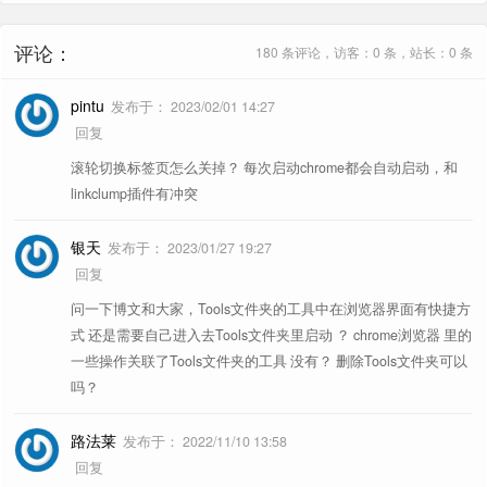
密码管理
再有人说密码记不住，把这篇文章发给他！
Tabplus.uc.js
标签页打开方式自定义。
故障排除
3 个故事，帮你解决 99% 的浏览器问题
评论：
180 条评论，访客：0 条，站长：0 条
参考文章《
不完全 Firefox 开发
更多推荐
手册
》
开年第一件事，来给心爱的浏览器换个主页 - 奔
pintu
发布于：
2023/02/01 14:27
新标签页
跑中的奶酪
回复
滚轮切换标签页怎么关掉？ 每次启动chrome都会自动启动，和
广告过滤
全平台支持，长久有效的广告过滤解决方案
linkclump插件有冲突
内存占用
包搞定，100% 解决浏览器内存占用大的问题！
银天
发布于：
2023/01/27 19:27
用户代理
互联网的“套娃行为”有多凶残? 3 分钟解惑
回复
Flash
2023 年，不想用 360 浏览器，如何用 Flash？
问一下博文和大家，Tools文件夹的工具中在浏览器界面有快捷方
式 还是需要自己进入去Tools文件夹里启动 ？ chrome浏览器 里的
每天都要用电脑，除了屏幕，你还需要知道… -
一些操作关联了Tools文件夹的工具 没有？ 删除Tools文件夹可以
自带用户脚本
阅读辅助
吗？
奔跑中的奶酪
方便在各个搜索引擎之间跳转，并有友
searchEngineJump
优雅，浏览器这样复制粘贴才链接优雅！ - 奔跑
路法莱
发布于：
2022/11/10 13:58
链接辅助
好的自定义设置菜单
中的奶酪
回复