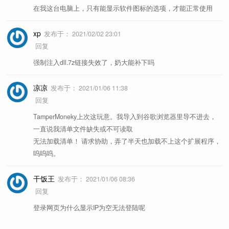
用
扩展
的实现方式更好，支持复制
cc
在我这台电脑上，只有能显示软件图标的选项，才能正常使用
✦
复制网页 MD
所有标签页，快捷键
alt+c
。
xp
发布于：
2021/02/02 23:01
✦
网页快照查询
同时查询多个搜索引擎的快照。
👍
wc
回复
✦
网页存档查询
archive.org 网页时光机。
wa
强制注入dll.7z链接失效了，奶大能补下吗
✦
存档当前网页 1
archive.org 存档当前网页。
ws
凉凉
发布于：
2021/01/06 11:38
回复
───────
TamperMoneky上次这玩意。我导入到谷歌浏览器里导不进去，
按
Esc
停止，按
方向键左
减速，按
方
as
一直说我清单文件缺失或不可读取
✦
自动滚屏
向键右
加速。
👍
无法加载清单！ 请求协助，弄了半天也加载不上这个扩展程序，
呜呜呜。
设置数值后自动刷新网页，60 为 60
ar
✦
自动刷新
秒。
👍
干饭王
发布于：
2021/01/06 08:36
回复
✦
护眼模式
减低网页亮度，再次点击取消。
👍
nn
登录网页为什么显示IP为空无法登陆呢
将背景颜色修改为书信报纸的颜色。
pr
✦
纸墨模式