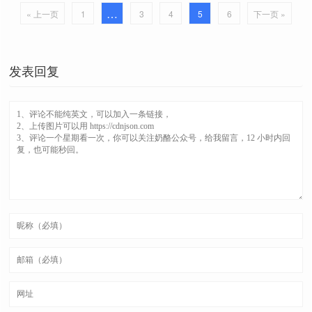
👍
…
« 上一页
1
3
4
5
6
下一页 »
进入网页的黑夜模式，适配率很高。
dr
✦
黑夜模式
👍
发表回复
进入网页的黑夜模式，另一种实现方
DR
✦
深邃模式
法，可配合使用。👍
───────
简洁的网页阅读模式，来自
er
✦
阅读模式
Mozilla，并由奶酪优化。
将网页上阅读过的链接隐藏，方便沉
hr
✦
隐藏已读链接
浸式阅读。
输入链接进行
水平分屏
模式，不输入
hv
✦
水平分屏模式
则选择为当前网页。
👍
输入链接进行
垂直分屏
模式，不输入
vv
✦
垂直分屏模式