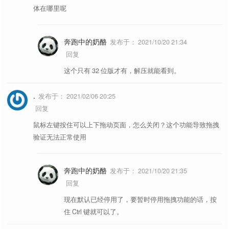
✦
购物党比价
如题。[
测试网页
]
bj
体在哪里呢
───────
奔跑中的奶酪
发布于：
2021/10/20 21:34
查看当前网站可用的 Greasyfork 油
gf
回复
✦
油猴脚本下载
猴脚本。
这个只有 32 位版才有，解压就能看到。
本地代理下载 Chrome 官方商店的扩
css
✦
谷歌扩展下载
.
发布于：
2021/02/06 20:25
展。[
详细介绍
] 👍
回复
直接查看当前扩展的源代码，支持
cxx
鼠标左键按住可以上下拖动页面，怎么关闭？这个功能导致拖拽
✦
扩展源代码查看
Firefox 和 Chrome。
验证无法正常使用
───────
奔跑中的奶酪
发布于：
2021/10/20 21:35
下载 U2B 视频的封面。[
测试网页
]
CY
✦
U2B 封面下载
回复
👍
现在默认已经停用了，要暂时停用拖拽功能的话，按
下载 Bilibili 视频的封面。[
测试网页
]
CB
住 Ctrl 键就可以了。
✦
Bilibili 封面下载
👍