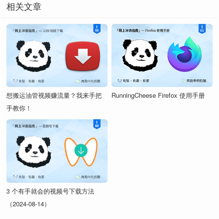
下载工具
玩转 IDM，你不知道的 IDM 巧妙使用方法
相关文章
BookmarkOpt.uc.js
给书签菜单增加多个功能。
书签管理
高效书签管理，我是如何管理 5000 条书签的
为工具栏图标增加各种点击功
ButtonEventListener.uc.js
标签页管理
标签页管理的新解读，解决 Chrome 的最大痛点
能。
浏览器增强
Chrome 能不能禁止该死的更新提示？能！
KeyChanger.uc.js
快捷键自定义。
不让修改默认浏览器？我有 3 个方法可解决 - 奔
UC 脚本 KeyChanger.uc.js 的配
默认浏览器
_keychanger.js
想搬运油管视频赚流量？我来手把
RunningCheese Firefox 使用手册
跑中的奶酪
置文件。
手教你！
鼠标手势，但推荐用“
全局鼠标手
侧边栏
整活看奶酪，我复刻了一个微软的独享功能！
MouseGestures.uc.js
势
”。
快捷键
超实用，5 分钟记住 100 个浏览器快捷键
点击“加入书签”时，面板显示“关
鼠标拖拽
标签页管理的新解读，解决 Chrome 的最大痛点
OpenBookModoki.uc.js
键字”。
鼠标手势
0次和无数次，一用就上瘾的“鼠标手势”工具!
QuickOpen.uc.js
火箭图标，提供各种快捷入口。
3 个有手就会的视频号下载方法
右键搜索
最好用的右键搜索扩展，现在有替代方案了!
（2024-08-14）
QuickSnapshot.uc.js
相机图标，提供各种截图功能。