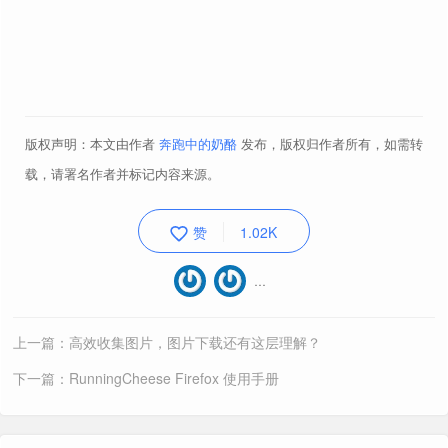
版权声明：本文由作者
奔跑中的奶酪
发布，版权归作者所有，如需转
高阶使用技巧
载，请署名作者并标记内容来源。
扩展
浏览器必备，2025 年度最喜欢浏览器扩展
赞
1.02K
油猴脚本
浏览器必备，2025 年度最喜欢油猴脚本
…
用户样式
美化网页，2025 年度最喜欢 Stylish 样式
小书签
各种骚操作，中文网最全 Bookmarklet 小书签
上一篇：高效收集图片，图片下载还有这层理解？
搜索引擎
拜托了！3202 年一定要知道这个搜索技巧
下一篇：RunningCheese Firefox 使用手册
自带 UC 脚本
翻译工具
别找了，这就是目前最好的翻译解决方案！
BMMultiColumn.uc.js
让书签可以双列或多列显示。