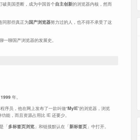
”打破美国垄断，成为中国首个
自主创新
的浏览器内核，然而
连同那些真正为
国产浏览器
努力过的人，也不得不承受了这
聊一聊国产浏览器的发展史。
到
1999
年。
程序员，他在网上发布了一款叫做“
MyIE
”的浏览器，浏览
种功能，而且资源占用比 IE 还要少。
是「
多标签页浏览
」和链接默认在「
新标签页
」中打开。