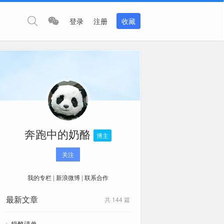
登录
注册
收藏
奔跑中的奶酪
博主
关注
我的专栏
|
新浪微博
|
联系合作
最新文章
共 144 篇
奶酪清单