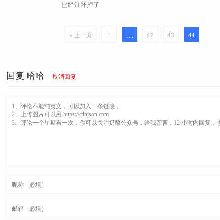
已经注释掉了
方便在各个搜索引擎之间跳转，并有友好的
searchEngineJump
菜单
…
« 上一页
1
42
43
44
* cheese
cheese
B 站增强脚本，视频下载、封面、弹幕设置
Bilibili Evolved
等功能
回复
哈哈
取消回复
redirect 外链跳转
去除常用网站和各大搜索引擎出站链接的重
骚扰拦截
去除常用网站的弹窗骚扰。
Github 高速下载
为 Github 提供多个镜像高速下载链接。
按 Esc 键让视频实现网页全屏，按 ESC 
视频网页全屏
局）
显示最优图像质量
右键在新标签中打开图片时显示最优化图像
公众号 阅读助手
微信公众号文章菜单选项，展示一些有用的
一键查询社交网站
一键查询用户在不同社交平台的主页链接。