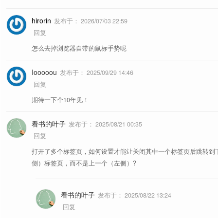
广告过滤，支持网页广告和视频广告过滤。《
书签菜单
书签工具栏
uBlock Origin
置
]
hirorin
发布于：
2026/07/03 22:59
回复
视频倍速，按
Shift+方向键上
在1、1.5、2 
4、标签页操作
Global Speed
怎么去掉浏览器自带的鼠标手势呢
换。[
配置
]
双击标签页
Iooooou
下载工具，Mac 系统下的 IDM，需要安装 ND
发布于：
2025/09/29 14:46
NDM
回复
生效。
鼠标手势
C 型
标
期待一下个10年见！
理
更多推荐
参考文章《
2025 年度最喜欢的浏览器扩展
》
看书的叶子
发布于：
2025/08/21 00:35
回复
打开了多个标签页，如何设置才能让关闭其中一个标签页后跳转到
侧）标签页，而不是上一个（左侧）?
看书的叶子
发布于：
2025/08/22 13:24
https://www.runningcheese.co
回复
自带用户脚本
4、地址栏精确匹配