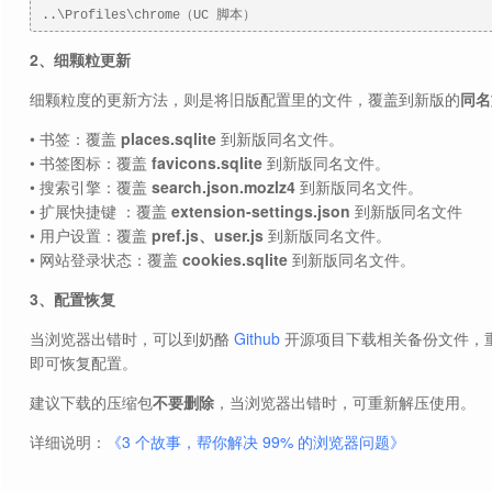
..\Profiles\chrome（UC 脚本）
2、细颗粒更新
细颗粒度的更新方法，则是将旧版配置里的文件，覆盖到新版的
同名
• 书签：覆盖
places.sqlite
到新版同名文件。
• 书签图标：覆盖
favicons.sqlite
到新版同名文件。
• 搜索引擎：覆盖
search.json.mozlz4
到新版同名文件。
• 扩展快捷键 ：覆盖
extension-settings.json
到新版同名文件
• 用户设置：覆盖
pref.js、user.js
到新版同名文件。
• 网站登录状态：覆盖
cookies.sqlite
到新版同名文件。
3、配置恢复
当浏览器出错时，可以到奶酪
Github
开源项目下载相关备份文件，
即可恢复配置。
建议下载的压缩包
不要删除
，当浏览器出错时，可重新解压使用。
详细说明：
《3 个故事，帮你解决 99% 的浏览器问题》