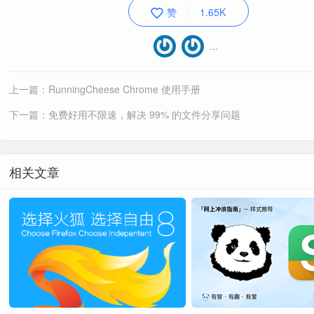
用户偏好
用户偏好
赞
1.65K
通过 UC 脚本来增加一些新的打开方式。
通过 UC 脚本来增加一些新的打开方式。
…
自带扩展
火箭图标—>标签页设置
双击地址栏显示/关闭书签栏
网页翻译，可能是目前最好用的网页翻译工具
上一篇：RunningCheese Chrome 使用手册
沉浸式翻译
[
配置
]
下一篇：免费好用不限速，解决 99% 的文件分享问题
翻译工具，聚合翻译扩展，英语学习的利器。
沙拉查词
[
配置
]
相关文章
1、显示/隐藏书签栏的方法？
拖拽工具，提供文字、图片、链接四个方向的
闪耀拖拽
双击地址栏
Alt+F
[
配置
]
找回关闭标签页
标签恢复工具，简单且高效的标签页恢复扩展
2、想让书签栏居中显示？
密码管理，免费的密码管理工具，
自动填写
需
定制
弹性空白
Bitwarden
居中
勾选。
右键搜索，强大的右键搜索扩展，支持自定义