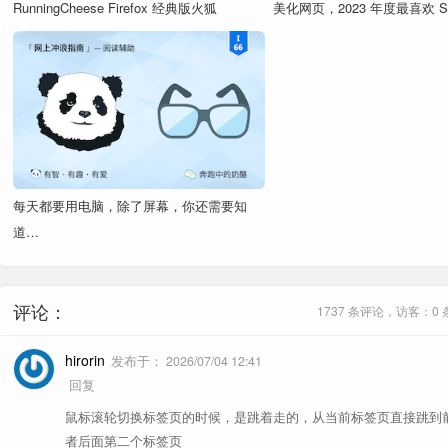
RunningCheese Firefox 经典版火狐
美化网页，2023 年度最喜欢 Sty
ContextSearch
[
配置
]
消息头修改，提供重定向、用户代理等功能。
Header Editor
[
配置
]
1、链接拖拽
稍后阅读，标记没来得及读完的网页，支持多
In My Pocket
《
文章
》
每天都要用电脑，除了屏幕，你还需要知
快捷键工具，为浏览器的各项功能添加一个快
Shortkeys
道…
章
》
样式管理，网页样式管理工具，简单明了。《
2、链接点击
Stylus
置
]
评论：
1737 条评论，访客：0
3、导入的书签没有显示？
会话管理，每隔15分钟自动保存用户的浏览会
hirorin
发布于：
2026/07/04 12:41
TabSession
.html 文件
章
》
回复
器
3、地址栏点击
Tampermonkey
脚本管理，简洁方便的脚本管理工具。《
文章
鼠标滚轮切换标签页的时候，是跳着走的，从当前标签页直接跳到
书签工具栏
者后面第二个标签页