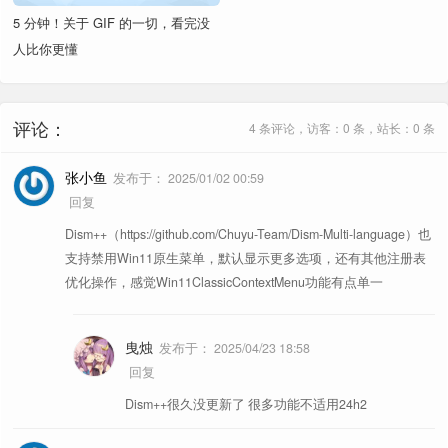
5 分钟！关于 GIF 的一切，看完没
匹配多文件
连接
路径分割符
一个空格
注册
Shift
任务栏
人比你更懂
Shell
工作目录
SendTo+.exe
文件夹
Shell
SmartSystemMenu
保存
评论：
4 条评论，访客：0 条，站长：0 条
Shift+右键点击
张小鱼
发布于：
2025/01/02 00:59
强占
回复
调整窗口大小
SendTo
操守
Dism++（https://github.com/Chuyu-Team/Dism-Multi-language）也
支持禁用Win11原生菜单，默认显示更多选项，还有其他注册表
优化操作，感觉Win11ClassicContextMenu功能有点单一
ContextMenuManager
曳烛
发布于：
2025/04/23 18:58
打开方式
回复
用什么打开
Dism++很久没更新了 很多功能不适用24h2
shell.nss
imports
Photoshop