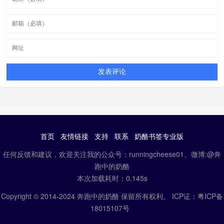
脚本文件
语言包文件
奶酪的版本
全
中文
OpenWith++
Nilesoft Shell
文件管理
命令行
转至
打开方式
Install
Nilesoft Shell
首页
友情链接
支持
联系
奶酪书签专业版
https://www.lanzouo.com/b01d5apqna
SendTo+
发送到
任何反馈和建议，欢迎关注我的公众号：runningcheese01、微博:@奔
跑中的奶酪
https://www.lanzouo.com/b01d5apqna
本次加载耗时：0.145s
Copyright © 2014-2024 奔跑中的奶酪 保留所有权利。 ICP证：
粤ICP备
18015107号
奶酪配置