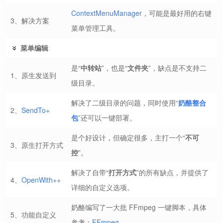
ContextMenuManager
，可能是最好用的右键
3、解决方案
菜单管理工具。
菜单编辑
是“
中转站
”，也是“
文件夹
”，缺点是不支持二
1、原生发送到
级目录。
解决了二级目录的问题，同时使用“
奶酪整合
2、
SendTo+
包
”还可以一键部署。
是个好设计，但确定很多，主打一个“
不可
3、原生打开方式
控
”。
解决了自带“
打开方式
”的所有缺点，并提供了
4、
OpenWith++
详细的自定义选项。
奶酪编写了一大批 FFmpeg 一键脚本，具体
5、功能自定义
参考：
FFmpeg