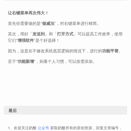
让右键菜单再次伟大！
首先你需要做的是“
做减法
”，对右键菜单进行精简。
其次，用好「
发送到
」和「
打开方式
」可以提高工作效率，使用
它们“
增强软件
”是个好选择！
因为，这是在不修改系统底层逻辑的情况下，进行的
功能平替
。
至于“
功能新增
”，则看个人习惯，可以按需添加。
OpenWith++
菜单精简
经典菜单
Win11 的新版设计
常见问题
SendTo+
发送到
做减法
打开方式
发送
平
到
替
打开方式
美化工具
做加法”
奶酪公众号
最新文章
最后
OpenWith++
Nilesoft Shell
ContextMenuForWindows11
发送到
中转站
Win11
右键根目录下
经典菜单
Win11 的样式
Openwith++
欢迎关注奶酪
公众号
获取奶酪所有的原创资源，回复文章编号，
SendTo+
复制到
移动到
快捷方式