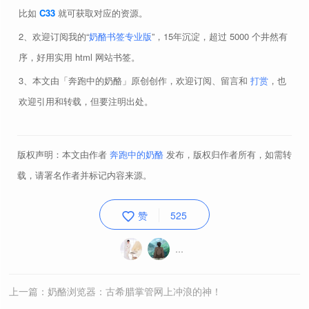
全新的右键菜单设计
经典菜单
一键操作
新版菜
比如
C33
就可获取对应的资源。
Show in sub menu
单
打开方式
发送到
MyFloders
文件夹
欢迎订阅我的“
奶酪书签专业版
”，15年沉淀，超过 5000 个井然有
既要又要
序，好用实用 html 网站书签。
shell:sendto
https://apps.microsoft.com/detail/9pc7bzz28g0x
显示更多选项
本文由「奔跑中的奶酪」原创创作，欢迎订阅、留言和
打赏
，也
发送到
欢迎引用和转载，但要注明出处。
反人类
版权声明：本文由作者
奔跑中的奶酪
发布，版权归作者所有，如需转
载，请署名作者并标记内容来源。
赞
525
OpenWith++
SendTo+
…
打开方式
发送到
3Mb
注册
上一篇：奶酪浏览器：古希腊掌管网上冲浪的神！