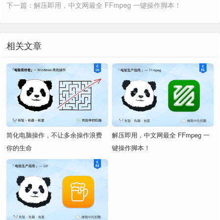
收藏夹
下一篇：解压即用，中文网最全 FFmpeg 一键操作脚本！
https://github.com/moudey/Shell
Listary
https://www.lanzouo.com/b01d5apqna
Listary
相关文章
中键
标题、程序、图标
按住 Shift 键
SendTo+
发送到
奶酪整合包
Win11ClassicContextMenu
使用方法
https://www.lanzouo.com/b01d5apqna
Commandline
一键加
简化电脑操作，不让多余操作浪费
解压即用，中文网最全 FFmpeg 一
入环境变量.ba
你的生命
键操作脚本！
SendTo+
开始.bat
ContextMenuManager
发送
发送到
SendTo+
到
打开方式
https://www.lanzouh.com/b07nx1b4f
Nilesoft Shell