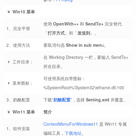
Win10 菜单
使用
OpenWith++
和
SendTo+
完全替代
1、完全平替
「
打开方式
」和「
发送到
」。
2、使用方法
要取消勾选
Show in sub men
u。
在 Working Directory 一栏，要输入 SendTo+
工作目录：
所在目录。
可使用系统自带图标：
菜单图标：
%SystemRoot%\System32\ieframe.dll,100
3、奶酪配置
下载“
奶酪配置
”，选择
Setting.xml
并覆盖。
Win11 菜单
简介
ContextMenuForWindows11
是 Win11 专属
1、软件安装
编辑工具，
下载地址
。