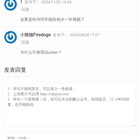
nss
Shell
1
发布于：
2024/11/20 14:49
回复
打开方式
这要是给何同学能给他水一年视频了
记事本
Restart
小熊猫Firedoge
发布于：
2024/08/28 17:27
Explorer
OpenWith++
SendTo+
回复
https://nilesoft.org/docs/configuration/themes
为什么不推荐Quicker？
显示位置
https://www.lanzouo.com/b01d5apqna
奶酪配置
发表回复
ContextMenuManager
设置
应用数据
工作目录
菜单图标
便携软件