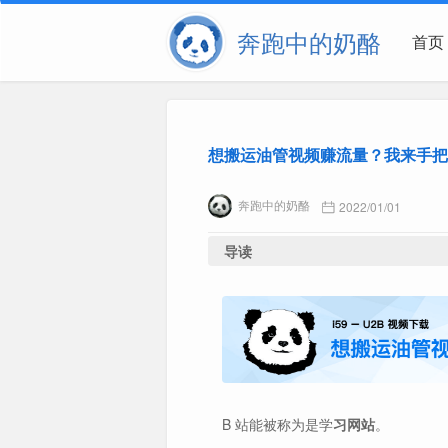
奔跑中的奶酪
首页
想搬运油管视频赚流量？我来手把
奔跑中的奶酪
2022/01/01
导读
B 站能被称为是学
习网站
。