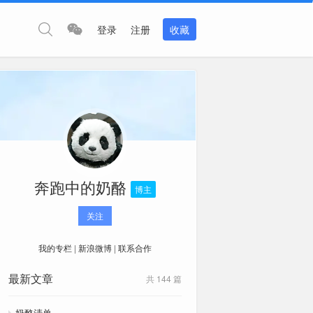
登录
注册
收藏
奔跑中的奶酪
博主
关注
我的专栏
|
新浪微博
|
联系合作
最新文章
共 144 篇
奶酪清单