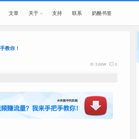
文章
关于
支持
联系
奶酪书签
手教你！
3.69W
0