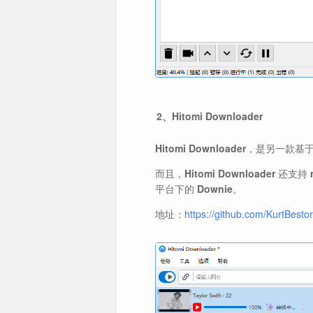
2、Hitomi Downloader
Hitomi Downloader
，是另一款基
而且，
Hitomi Downloader
还支持
平台下的
Downie
。
地址：
https://github.com/KurtBest