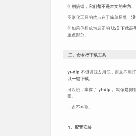
但别搞错，
它们都不是本文的主角
。
图形化工具的优点在于简单易懂，
没
但如果你想成为真正的 U2B 下载
重点部分。
二、命令行下载工具
yt-dlp
不但资源占用低，而且不用打
以
一键下载
。
可以说，掌握了
yt-dlp
， 就像是拥
眼。
一点不夸张。
1、配置安装