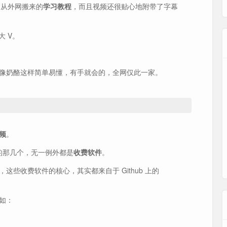
多从外网搬来的
学习教程
，而且视频还很贴心地附带了字幕
大 V。
像奶酪这样简单易懂，有手就会的，全网仅此一家。
频
。
名的那几个，无一例外都是
收费软件
。
这些收费软件的核心，其实都来自于 Github 上的
如：