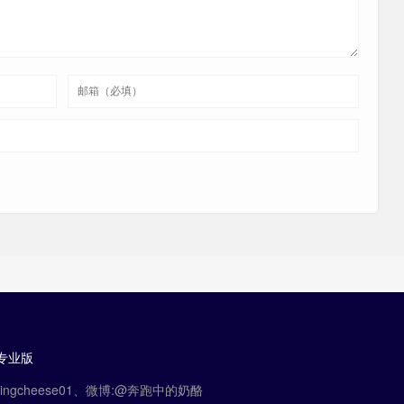
Ax20、Bx50、Xx70
TRX40
、7
2、5、7
专业版
B
5 改成了 6
Z
7 改成了 9
gcheese01、微博:@奔跑中的奶酪