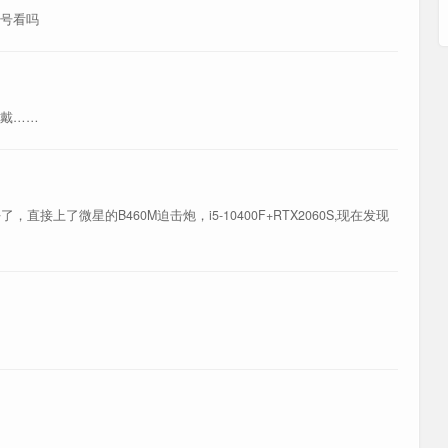
南桥芯片
号看吗
戴……
直接上了微星的B460M迫击炮，i5-10400F+RTX2060S,现在发现