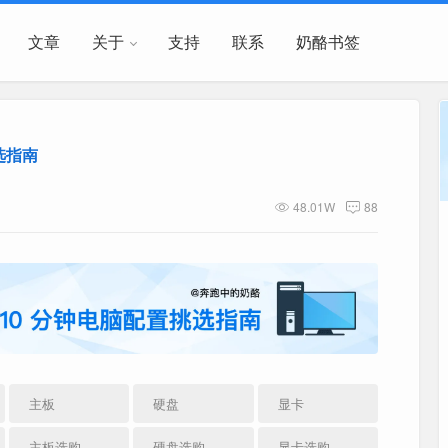
文章
关于
支持
联系
奶酪书签
选指南
48.01W
88
主板
硬盘
显卡
主板选购
硬盘选购
显卡选购