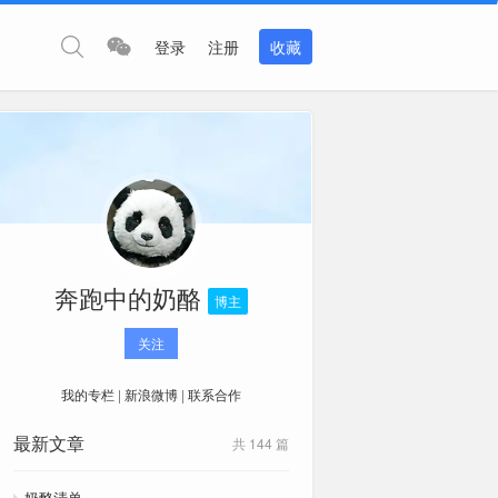
登录
注册
收藏
奔跑中的奶酪
博主
关注
我的专栏
|
新浪微博
|
联系合作
最新文章
共 144 篇
奶酪清单