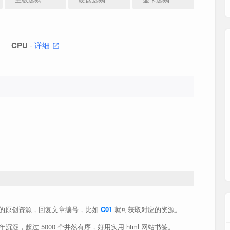
CPU
-
详细
CPU选购
内存选购
主板选购
硬盘选购
显卡选购
内存
主板
硬盘
显卡
详细
的原创资源，回复文章编号，比如
C01
就可获取对应的资源。
板当属第一。
5年沉淀，超过 5000 个井然有序，好用实用 html 网站书签。