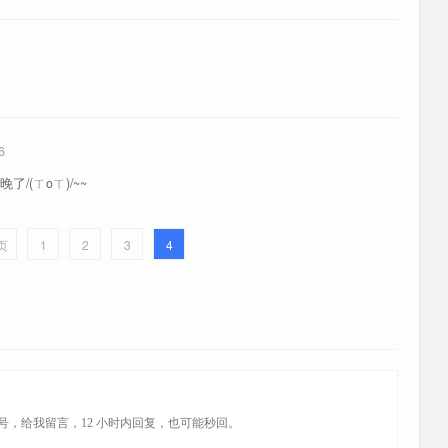
Hx10、Bx60、Zx90
X299
6
Hx70
(ㄒoㄒ)/~~
页
1
2
3
4