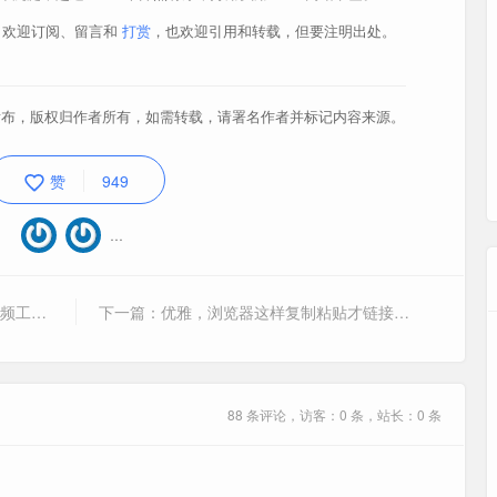
买贵的
，欢迎订阅、留言和
打赏
，也欢迎引用和转载，但要注明出处。
了解主板
布，版权归作者所有，如需转载，请署名作者并标记内容来源。
赞
949
身体
…
芯片组
上一篇：除了视频倍数播放，这 6 个视频工具也是必备
下一篇：优雅，浏览器这样复制粘贴才链接优雅！
88 条评论，访客：0 条，站长：0 条
一组
北桥
南桥