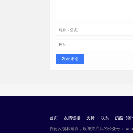
A、B、X、TRX
2、5、7
1、5
首页
友情链接
支持
联系
奶酪书签
避免重名
300
1、6、9。
任何反馈和建议，欢迎关注我的公众号：runnin