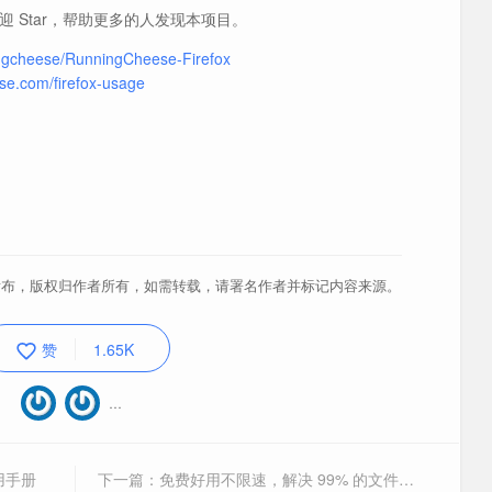
 Star，帮助更多的人发现本项目。
ingcheese/RunningCheese-Firefox
se.com/firefox-usage
布，版权归作者所有，如需转载，请署名作者并标记内容来源。
赞
1.65K
about:config
about:config
用户偏好
用户偏好
些新的打开方式。
些新的打开方式。
…
自带扩展
，可能是目前最好用的网页翻译工具。《
文章
》[
配置
]
使用手册
下一篇：免费好用不限速，解决 99% 的文件分享问题