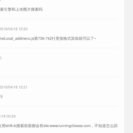
，支持网页广告和视频广告过滤。《
文章
》[
配置
]
索引擎和上传图片搜索吗
，按
Shift+方向键上
在1、1.5、2 倍速之间切换。[
配置
]
Mac 系统下的 IDM，需要安装 NDM 软件才会生效。
2016/04/18 15:20
romeLocal_addmenu.js第739-742行里按格式添加就可以了~
《
2025 年度最喜欢的浏览器扩展
》
0
.html 文件
书签管理器
2016/04/18 15:21
6行
单
书签工具栏
自带用户脚本
各个搜索引擎之间跳转，并有友好的自定义设置菜单
/16 00:24
强脚本，视频下载、封面、弹幕设置、夜间模式等功能
火狐每次用shift+b搜索前面都会有site:www.runningcheese.com，不知道怎么回