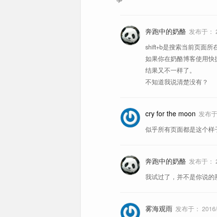
redirect 外链跳转
去除常
鼠标手势
C
骚扰拦截
去除常
奔跑中的奶酪
发布于：
Github 高速下载
为 Gi
shift+b是搜索当前页
如果你在奶酪博客使用快捷键的话
视频网页全屏
按 Es
结果又不一样了。
显示最优图像质量
右键在
不知道我说清楚没有？
公众号 阅读助手
微信公
cry for the moon
发布
一键查询社交网站
一键查
似乎所有页面都是这个样
网易云音乐助手
网易云
网易云直接下载
简单好
奔跑中的奶酪
发布于：
我试过了，并不是你说的那
4、地址栏精确匹配
Youtube 浏览助手
查看 Y
Bilibili 浏览助手
查看 B
雾海观雨
发布于：
2016/
* cheese