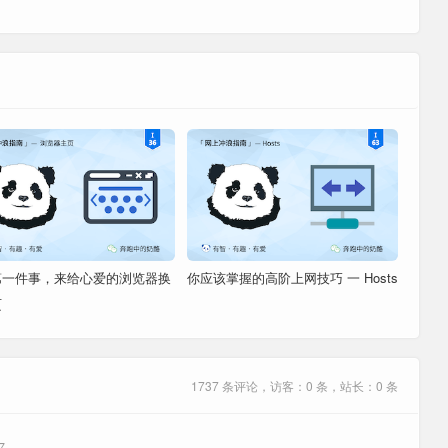
，聚合翻译扩展，英语学习的利器。《
文章
》[
配置
]
，提供文字、图片、链接四个方向的拖拽功能。[
配置
]
工具，简单且高效的标签页恢复扩展。
Alt+F
C
，免费的密码管理工具，
自动填写
需要在设置里勾选。
，强大的右键搜索扩展，支持自定义。《
文章
》[
配置
]
居中
改，提供重定向、用户代理等功能。《
文章
》[
配置
]
，标记没来得及读完的网页，支持多平台同步。《
文章
》
第一件事，来给心爱的浏览器换
你应该掌握的高阶上网技巧 一 Hosts
页
具，为浏览器的各项功能添加一个快捷键。《
文章
》
，网页样式管理工具，简单明了。《
文章
》[
配置
]
，每隔15分钟自动保存用户的浏览会话。《
文章
》
1737 条评论，访客：0 条，站长：0 条
，简洁方便的脚本管理工具。《
文章
》[
配置
]
7