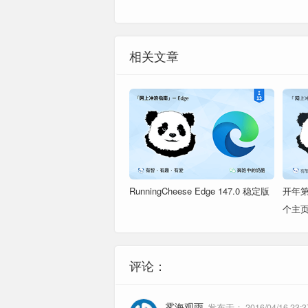
沙拉查词
翻译工具
闪耀拖拽
拖拽工具
相关文章
找回关闭标签页
标签恢复
1、显示/隐藏书签栏的方法？
双击地址栏
Bitwarden
密码管理
2、想让书签栏居中显示？
ContextSearch
右键搜索
定制
弹性空白
Header Editor
消息头修
In My Pocket
稍后阅读
RunningCheese Edge 147.0 稳定版
开年
个主
Shortkeys
快捷键工
Stylus
样式管理
评论：
TabSession
会话管理
Tampermonkey
脚本管理
雾海观雨
发布于：
2016/04/16 23:3