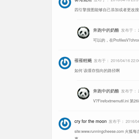
uBlock Origin
广告过滤
1、链接拖拽
四引擎搜图能够自己添加或者更改搜
Global Speed
视频倍速
奔跑中的奶酪
NDM
下载工具，
发布于：
可以的，在ProfilesV7ch
更多推荐
参考文章
2、链接点击
罹罹輕颺
发布于：
2016/04/16 22:0
3、导入的书签没有显示？
如何 该缓存指向的路径啊
书签工具栏
奔跑中的奶酪
发布于：
3、地址栏点击
V7Firefoxtmemutil.ini 第2
书签菜
searchEngineJump
方便在
cry for the moon
发布于：
2016/04
4、标签页操作
Bilibili Evolved
B 站增
site:www.runningcheese.com 
事