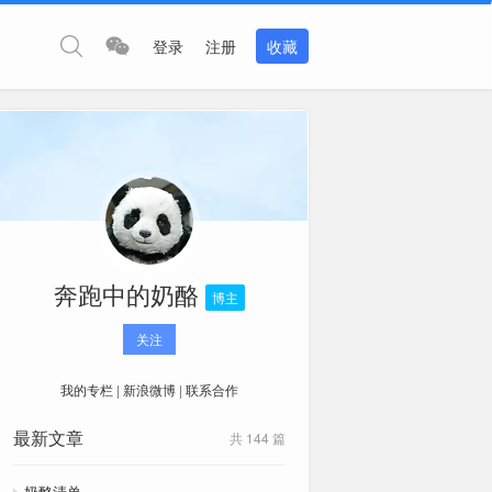
登录
注册
收藏
奔跑中的奶酪
博主
关注
我的专栏
|
新浪微博
|
联系合作
最新文章
共 144 篇
奶酪清单