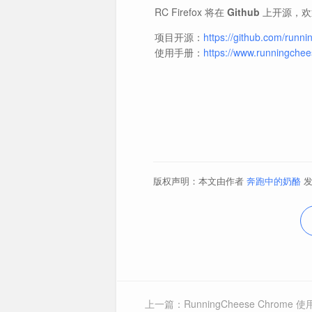
RC Firefox 将在
Github
上开源，欢迎
项目开源：
https://github.com/runn
使用手册：
https://www.runningchee
版权声明：本文由作者
奔跑中的奶酪
发
通过 UC 脚本来增加一
通过 UC 脚本来增加一
火箭图标—>标签页设置
双击地址栏显示/关闭书签栏
沉浸式翻译
网页翻译
上一篇：RunningCheese Chrome 