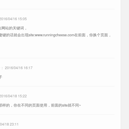
用网站和各大搜索引擎出站链接的重定向
双击标签页
 型
标签页管理
用网站的弹窗骚扰。
2016/04/16 15:05
thub 提供多个镜像高速下载链接。
面所在网站的关键词，
就会出现site:www.runningcheese.com在前面，你换个页面，
c 键让视频实现网页全屏，按 ESC 键返回（全局）
新标签中打开图片时显示最优化图像质量
众号文章菜单选项，展示一些有用的选项。
于：
2016/04/16 16:17
询用户在不同社交平台的主页链接。
子
音乐菜单选项，展示一些有用的选项。
用的网易云音乐下载助手，支持批量下载。
https://www.runningcheese.com/bm
2016/04/18 15:22
样的，你在不同的页面使用，前面的site就不同~
outube 当前视频的字幕和封面，并支持字幕下载。
 站当前视频的字幕和封面，并支持字幕下载。
04/18 23:11
cheese