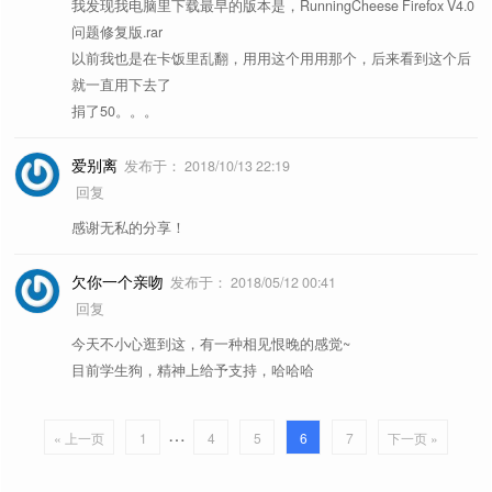
我发现我电脑里下载最早的版本是，RunningCheese Firefox V4.0
问题修复版.rar
以前我也是在卡饭里乱翻，用用这个用用那个，后来看到这个后
就一直用下去了
捐了50。。。
爱别离
发布于：
2018/10/13 22:19
回复
感谢无私的分享！
欠你一个亲吻
发布于：
2018/05/12 00:41
回复
今天不小心逛到这，有一种相见恨晚的感觉~
目前学生狗，精神上给予支持，哈哈哈
…
« 上一页
1
4
5
6
7
下一页 »