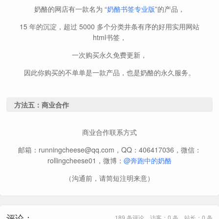
奶酪的网店有一款名为 “
奶酪书签专业版
”的产品，
15 年的沉淀，超过 5000 多个分类井条有序的好用实用网站
html书签，
一次购买永久免费更新，
因此你购买的不单单是一款产品，也是奶酪的永久服务。
方法五：商业合作
商业合作联系方式
邮箱：runningcheese@qq.com，QQ：406417036，微信：
rollingcheese01，微博：
@奔跑中的奶酪
（沟通前，请简短注明来意）
评论：
189 条评论，访客：0 条，站长：0 条