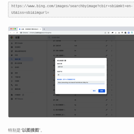
https://www.bing.com/images/searchbyimage?cbir=sbi&mkt=en-
US&iss=sbi&imgurl=
特别是“
以图搜图
”。