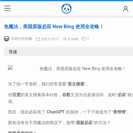
免魔法，美国原版必应 New Bing 使用全攻略！
奔跑中的奶酪
2021/12/17
6.04W
7
导读
为了找一手资料，我们经常需要“
英文搜索
”。
但
百度
的英文搜索基本白给，
谷歌
又没办法直接访问，这时“
必应
”
选。
而且，现在必应有了
ChatGPT
的加持，一下子就成为了“
香饽饽
”。
那有没有在不用魔法的情况下，使用“
原版必应
”的方法？
答案是肯定的！