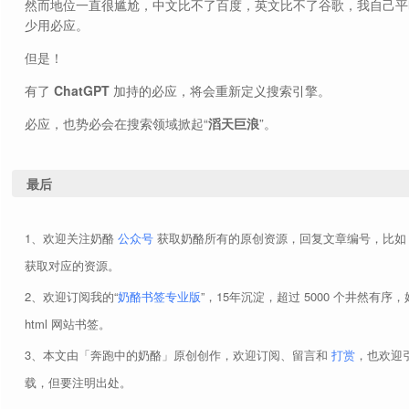
然而地位一直很尴尬，中文比不了百度，英文比不了谷歌，我自己平
少用必应。
但是！
有了
ChatGPT
加持的必应，将会重新定义搜索引擎。
必应，也势必会在搜索领域掀起“
滔天巨浪
”。
最后
欢迎关注奶酪
公众号
获取奶酪所有的原创资源，回复文章编号，比
获取对应的资源。
欢迎订阅我的“
奶酪书签专业版
”，15年沉淀，超过 5000 个井然有序
html 网站书签。
本文由「奔跑中的奶酪」原创创作，欢迎订阅、留言和
打赏
，也欢迎
载，但要注明出处。