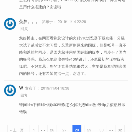
是用什么搭建的？谢谢啦
菠萝。。。
发布于：
2019/11/14 22:28
回复
您好博主，在网页看到您设计的火狐v10浏览器下载功能十分强
大试了试感觉不太习惯，又重新到原来的国版，但是帐号一直不
能和以前的同步，是因为您使用的国际版的版本，同步不了国内
的账号吗。我怎么能彻底去掉v10的设计，还原最初的谋智版火
狐呢。不好意思，您的浏览器功能很强大，主要是我希望同步国
内的帐号，还有希望简洁一点，谢谢了。
W
发布于：
2019/11/04 18:38
回复
请问idm下载时出现403错误怎么解决把https改成http后依然显示
错误
…
…
« 上一页
1
26
27
28
29
30
32