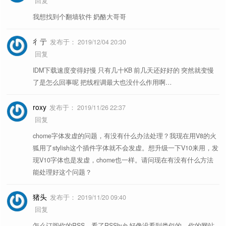
回复
我想找到个翻墙软件 奶酪大哥哥
彳亍
发布于：
2019/12/04 20:30
回复
IDM下载速度变得好慢 只有几十KB 前几天还好好的 突然就变慢
了是怎么回事呢 把线程调最大也没什么作用啊…
roxy
发布于：
2019/11/26 22:37
回复
chome字体发虚的问题，有没有什么办法处理？我现在用V8的火
狐用了stylish这个插件字体就不会发虚。想升级一下V10来用，发
现V10字体也是发虚，chome也一样。请问现在有没有什么方法
能处理好这个问题？
猪头
发布于：
2019/11/20 09:40
回复
怎么订阅你的RSS，看了RSShub,好像没看到类似的，你的网站