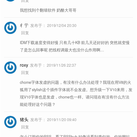
回复
我想找到个翻墙软件 奶酪大哥哥
彳亍
发布于：
2019/12/04 20:30
回复
IDM下载速度变得好慢 只有几十KB 前几天还好好的 突然就变慢
了是怎么回事呢 把线程调最大也没什么作用啊…
roxy
发布于：
2019/11/26 22:37
回复
chome字体发虚的问题，有没有什么办法处理？我现在用V8的火
狐用了stylish这个插件字体就不会发虚。想升级一下V10来用，发
现V10字体也是发虚，chome也一样。请问现在有没有什么方法
能处理好这个问题？
猪头
发布于：
2019/11/20 09:40
回复
怎么订阅你的RSS，看了RSShub,好像没看到类似的，你的网站