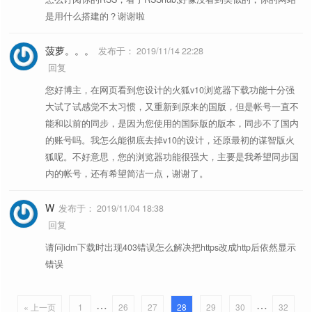
是用什么搭建的？谢谢啦
菠萝。。。
发布于：
2019/11/14 22:28
回复
您好博主，在网页看到您设计的火狐v10浏览器下载功能十分强
大试了试感觉不太习惯，又重新到原来的国版，但是帐号一直不
能和以前的同步，是因为您使用的国际版的版本，同步不了国内
的账号吗。我怎么能彻底去掉v10的设计，还原最初的谋智版火
狐呢。不好意思，您的浏览器功能很强大，主要是我希望同步国
内的帐号，还有希望简洁一点，谢谢了。
W
发布于：
2019/11/04 18:38
回复
请问idm下载时出现403错误怎么解决把https改成http后依然显示
错误
…
…
« 上一页
1
26
27
28
29
30
32