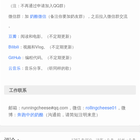
（注：不再通过申请加入QQ群）
微信群：加
奶酪微信
（备注你要加奶友群），之后拉入微信群交流
。
豆瓣
：阅读和电影。（不定期更新）
Bilibili
：视频和Vlog。（不定期更新）
GitHub
：编程代码。（不定期更新）
云音乐
：音乐分享。（听同样的歌）
工作联系
邮箱：runningcheese#qq.com，微信：
rollingcheese01
，微
博：
奔跑中的奶酪
（沟通前，请简短注明来意）
评论：
1267 条评论，访客：0 条，站长：0 条