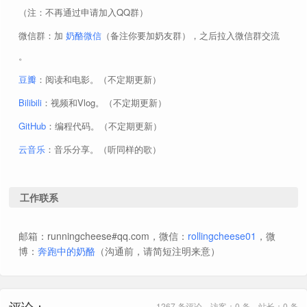
（注：不再通过申请加入QQ群）
微信群：加
奶酪微信
（备注你要加奶友群），之后拉入微信群交流
。
豆瓣
：阅读和电影。（不定期更新）
Bilibili
：视频和Vlog。（不定期更新）
GitHub
：编程代码。（不定期更新）
云音乐
：音乐分享。（听同样的歌）
工作联系
邮箱：runningcheese#qq.com，微信：
rollingcheese01
，微
博：
奔跑中的奶酪
（沟通前，请简短注明来意）
评论：
1267 条评论，访客：0 条，站长：0 条