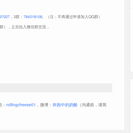
97027
，3群：
784318108
。（注：不再通过申请加入QQ群）
群），之后拉入微信群交流 。
微信：
rollingcheese01
，微博：
奔跑中的奶酪
（沟通前，请简