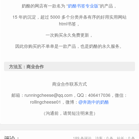
奶酪的网店有一款名为 “
奶酪书签专业版
”的产品，
15 年的沉淀，超过 5000 多个分类井条有序的好用实用网站
html书签，
一次购买永久免费更新，
因此你购买的不单单是一款产品，也是奶酪的永久服务。
方法五：商业合作
商业合作联系方式
邮箱：runningcheese@qq.com，QQ：406417036，微信：
rollingcheese01，微博：
@奔跑中的奶酪
（沟通前，请简短注明来意）
评论：
189 条评论，访客：0 条，站长：0 条