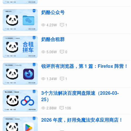
奶酪公众号
4.23W
1
奶酪合租群
5.06W
0
锐评所有浏览器，第 1 篇：Firefox 阵营！
1.34W
1
3个方法解决百度网盘限速（2026-03-
25）
2.88M
106
2026 年度，好用免魔法安卓应用商店！